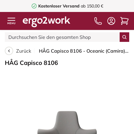
Kostenloser Versand
ab 150,00 €
Zurück
HÅG Capisco 8106 - Oceanic (Camira) - Recyceltes Polyester - OCI008 - Warm grey - Moss Grey - 265 mm (Sitzhöhe 53-79cm) - Weiche Rollen für harte Böden
HÅG Capisco 8106