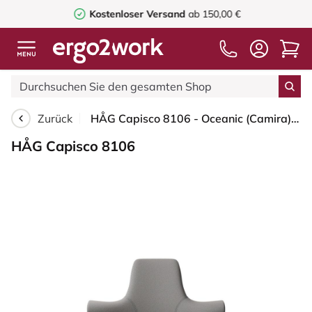
Kostenloser Versand
ab 150,00 €
Zurück
HÅG Capisco 8106 - Oceanic (Camira) - Recyceltes Polyester - OCI008 - Warm grey - Moss Grey - 200 mm (Sitzhöhe 46-64cm) - Harte Rollen für weiche Böden
HÅG Capisco 8106