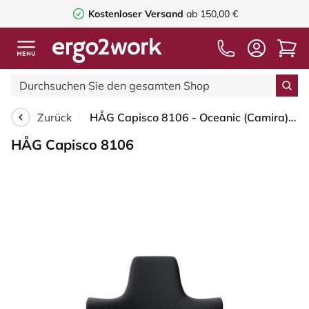
Kostenloser Versand
ab 150,00 €
Zurück
HÅG Capisco 8106 - Oceanic (Camira) - Recyceltes Polyester - OCI001 - Black - Silber - 265 mm (Sitzhöhe 53-79cm) - Harte Rollen für weiche Böden
HÅG Capisco 8106