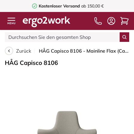
Kostenloser Versand
ab 150,00 €
Zurück
HÅG Capisco 8106 - Mainline Flax (Camira) Wolle / Leinen - MLF002 Beige-Grey - Weiß - 150mm (Sitzhöhe 40-55cm) - Bodengleiter
HÅG Capisco 8106