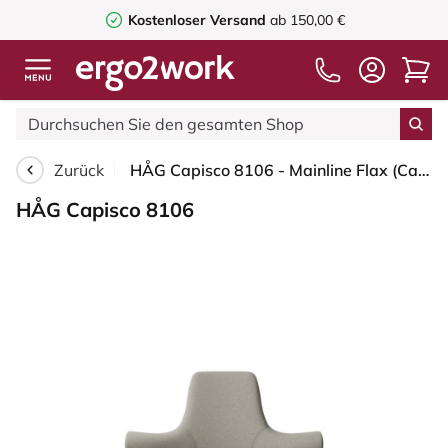
Kostenloser Versand
ab 150,00 €
Zurück
HÅG Capisco 8106 - Mainline Flax (Camira) Wolle / Leinen - MLF002 Beige-Grey - Weiß - 150mm (Sitzhöhe 40-55cm) - Bodengleiter
HÅG Capisco 8106