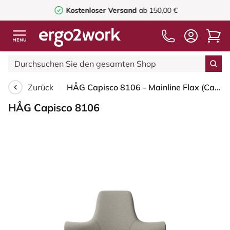
Kostenloser Versand
ab 150,00 €
Zurück
HÅG Capisco 8106 - Mainline Flax (Camira) Wolle / Leinen - MLF002 Beige-Grey - Silber - 200 mm (Sitzhöhe 46-64cm) - Harte Rollen für weiche Böden
HÅG Capisco 8106