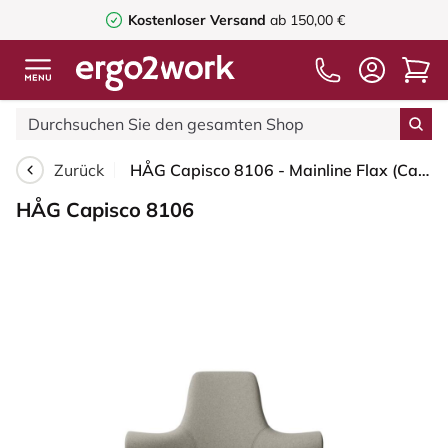
Kostenloser Versand
ab 150,00 €
Zurück
HÅG Capisco 8106 - Mainline Flax (Camira) Wolle / Leinen - MLF002 Beige-Grey - Schwarz - 265 mm (Sitzhöhe 53-79cm) - Harte Rollen für weiche Böden
HÅG Capisco 8106