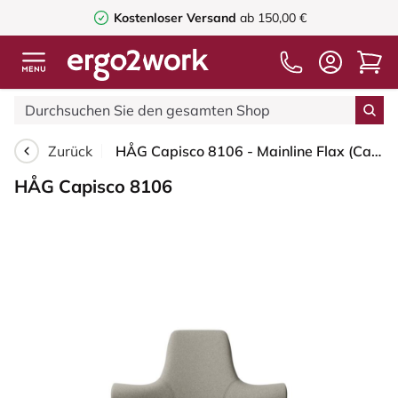
Kostenloser Versand
ab 150,00 €
Zurück
HÅG Capisco 8106 - Mainline Flax (Camira) Wolle / Leinen - MLF002 Beige-Grey - Blush Rose - 200 mm (Sitzhöhe 46-64cm) - Harte Rollen für weiche Böden
HÅG Capisco 8106