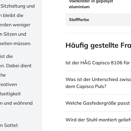
Voetenster in gepolijst
 Sitzhaltung und
aluminium
 bleibt die
Stofffarbe
erden weniger
en Sitzen und
beiten müssen.
Häufig gestellte Fr
st die
Ist der HÅG Capisco 8106 für 
en. Dabei dient
che
Was ist der Unterschied zwi
reativen
dem Capisco Puls?
seitigkeit
Welche Gasfedergröße passt 
ren und während
Wird der Stuhl montiert gelief
m Sattel: