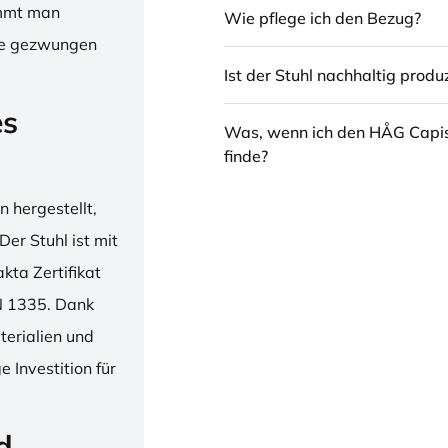
immt man
Wie pflege ich den Bezug?
hne gezwungen
Ist der Stuhl nachhaltig produz
es
Was, wenn ich den HÅG Capi
finde?
 hergestellt,
er Stuhl ist mit
ta Zertifikat
N 1335. Dank
erialien und
 Investition für
d