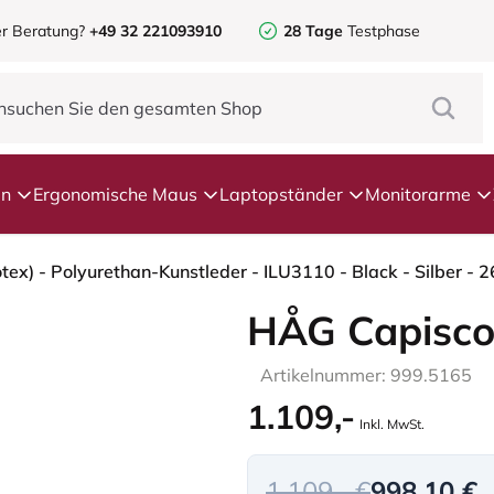
r Beratung?
+49 32 221093910
28 Tage
Testphase
en
Ergonomische Maus
Laptopständer
Monitorarme
tex) - Polyurethan-Kunstleder - ILU3110 - Black - Silber -
HÅG Capisco
Artikelnummer: 999.5165
1.109,-
Inkl. MwSt.
1.109,- €
998,10 €