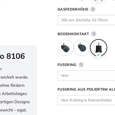
GASFEDERHÖHE
?
BODENKONTAKT
?
o 8106
FUSSRING
?
er
twickelt wurde.
lehne fördern
FUSSRING AUS POLIERTEM AL
 Arbeitstages
artigen Designs
ewicht – egal,