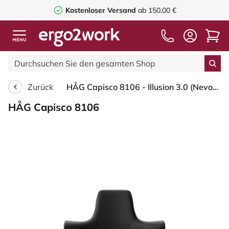
Kostenloser Versand
ab 150,00 €
Zurück
HÅG Capisco 8106 - Illusion 3.0 (Nevotex) - Polyurethan-Kunstleder - ILU3110 - Black - Schwarz - 265 mm (Sitzhöhe 53-79cm) - Harte Rollen für weiche Böden
HÅG Capisco 8106