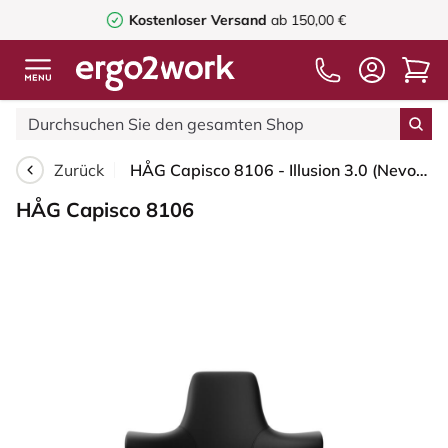
Kostenloser Versand
ab 150,00 €
Zurück
HÅG Capisco 8106 - Illusion 3.0 (Nevotex) - Polyurethan-Kunstleder - ILU3110 - Black - Schwarz - 200 mm (Sitzhöhe 46-64cm) - Harte Rollen für weiche Böden
HÅG Capisco 8106