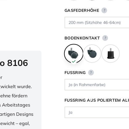
GASFEDERHÖHE
?
BODENKONTAKT
?
o 8106
FUSSRING
?
er
twickelt wurde.
lehne fördern
FUSSRING AUS POLIERTEM AL
 Arbeitstages
artigen Designs
ewicht – egal,