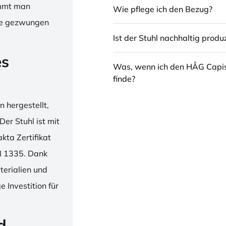
immt man
Wie pflege ich den Bezug?
hne gezwungen
Ist der Stuhl nachhaltig produz
es
Was, wenn ich den HÅG Capi
finde?
 hergestellt,
er Stuhl ist mit
ta Zertifikat
N 1335. Dank
erialien und
 Investition für
d