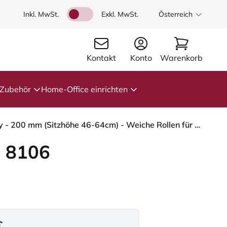
Inkl. MwSt.
Exkl. MwSt.
Österreich
Kontakt
Konto
Warenkorb
Zubehör
Home-Office einrichten
HÅG Capisco 8106 - Illusion 3.0 (Nevotex) - Polyurethan-Kunstleder - ILU3110 - Black - Moss Grey - 200 mm (Sitzhöhe 46-64cm) - Weiche Rollen für harte Böden
 8106
€