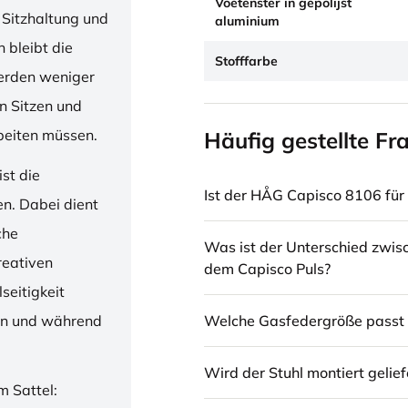
Voetenster in gepolijst
 Sitzhaltung und
aluminium
 bleibt die
Stofffarbe
erden weniger
en Sitzen und
beiten müssen.
Häufig gestellte Fr
st die
Ist der HÅG Capisco 8106 für 
en. Dabei dient
che
Was ist der Unterschied zwi
reativen
dem Capisco Puls?
seitigkeit
Welche Gasfedergröße passt 
ren und während
Wird der Stuhl montiert gelief
m Sattel: