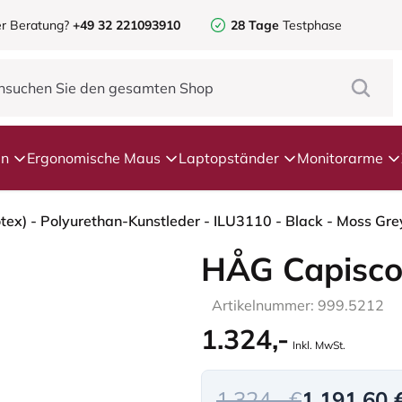
r Beratung?
+49 32 221093910
28 Tage
Testphase
en
Ergonomische Maus
Laptopständer
Monitorarme
HÅG Capisco
Artikelnummer: 999.5212
1.324,-
Inkl. MwSt.
1.324,- €
1.191,60 