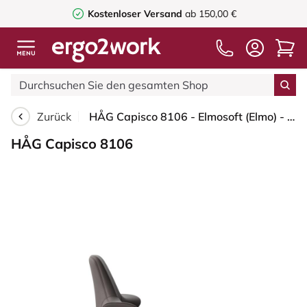
Kostenloser Versand
ab 150,00 €
Zurück
HÅG Capisco 8106 - Elmosoft (Elmo) - Semi-Anilinleder - EL93068 - Dark brown - Schwarz - 265 mm (Sitzhöhe 53-79cm) - Bodengleiter
HÅG Capisco 8106