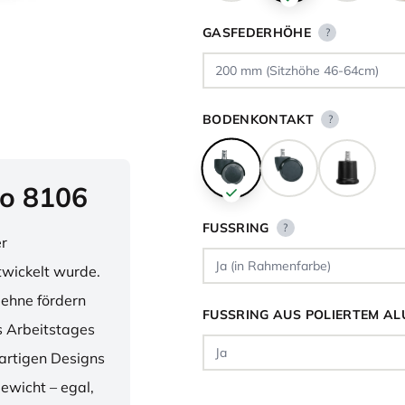
GASFEDERHÖHE
?
BODENKONTAKT
?
o 8106
FUSSRING
?
er
twickelt wurde.
lehne fördern
FUSSRING AUS POLIERTEM AL
 Arbeitstages
artigen Designs
ewicht – egal,