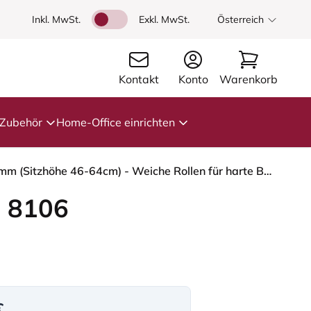
Inkl. MwSt.
Exkl. MwSt.
Österreich
Kontakt
Konto
Warenkorb
Zubehör
Home-Office einrichten
HÅG Capisco 8106 - Elmosoft (Elmo) - Semi-Anilinleder - EL93068 - Dark brown - Schwarz - 200 mm (Sitzhöhe 46-64cm) - Weiche Rollen für harte Böden
 8106
€