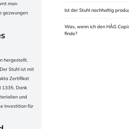
immt man
Ist der Stuhl nachhaltig produz
hne gezwungen
Was, wenn ich den HÅG Capi
es
finde?
 hergestellt,
er Stuhl ist mit
ta Zertifikat
N 1335. Dank
erialien und
 Investition für
d