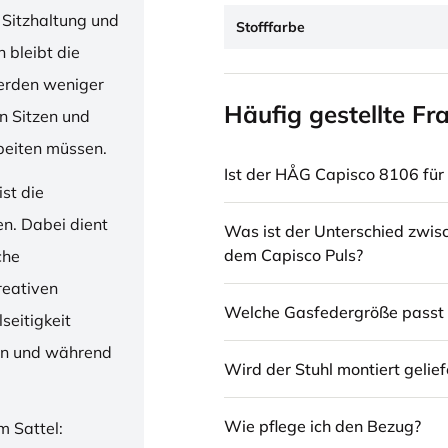
 Sitzhaltung und
Stofffarbe
 bleibt die
erden weniger
Häufig gestellte Fr
en Sitzen und
beiten müssen.
Ist der HÅG Capisco 8106 für 
st die
en. Dabei dient
Was ist der Unterschied zwi
dem Capisco Puls?
che
reativen
Welche Gasfedergröße passt 
seitigkeit
ren und während
Wird der Stuhl montiert gelief
Wie pflege ich den Bezug?
m Sattel: