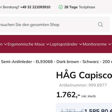
r Beratung?
+49 32 221093910
28 Tage
Testphase
en
Ergonomische Maus
Laptopständer
Monitorarme
HÅG Capisco
Artikelnummer: 999.8977
1.762,-
Inkl. MwSt.
1.762,- €
1.585,80 