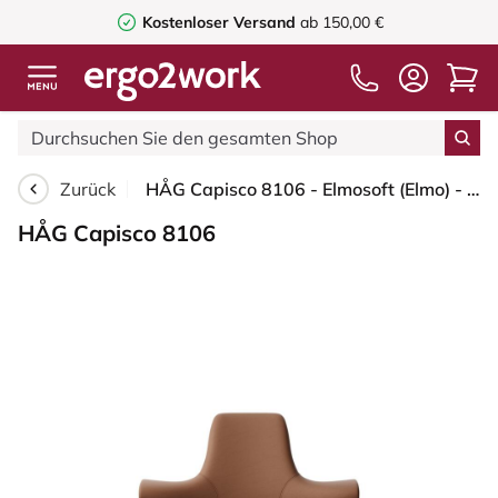
Kostenloser Versand
ab 150,00 €
Zurück
HÅG Capisco 8106 - Elmosoft (Elmo) - Semi-Anilinleder - EL33004 - Schwarz - 150mm (Sitzhöhe 40-55cm) - Bodengleiter
HÅG Capisco 8106