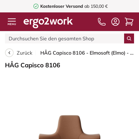
Kostenloser Versand
ab 150,00 €
Zurück
HÅG Capisco 8106 - Elmosoft (Elmo) - Semi-Anilinleder - EL33004 - Moss Grey - 200 mm (Sitzhöhe 46-64cm) - Weiche Rollen für harte Böden
HÅG Capisco 8106