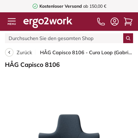
Kostenloser Versand
ab 150,00 €
Zurück
HÅG Capisco 8106 - Cura Loop (Gabriel) - Recyceltes Polyester - CLP66165 Blue - Weiß - 200 mm (Sitzhöhe 46-64cm) - Harte Rollen für weiche Böden
HÅG Capisco 8106