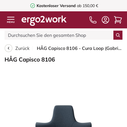
Kostenloser Versand
ab 150,00 €
Zurück
HÅG Capisco 8106 - Cura Loop (Gabriel) - Recyceltes Polyester - CLP66165 Blue - Silber - 265 mm (Sitzhöhe 53-79cm) - Bodengleiter
HÅG Capisco 8106