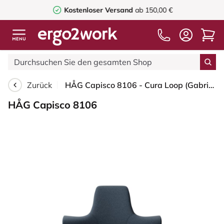
Kostenloser Versand
ab 150,00 €
Zurück
HÅG Capisco 8106 - Cura Loop (Gabriel) - Recyceltes Polyester - CLP66165 Blue - Moss Grey - 200 mm (Sitzhöhe 46-64cm) - Bodengleiter
HÅG Capisco 8106