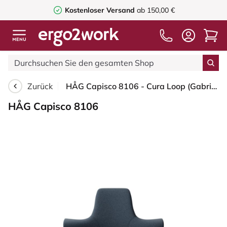
Kostenloser Versand
ab 150,00 €
Zurück
HÅG Capisco 8106 - Cura Loop (Gabriel) - Recyceltes Polyester - CLP66165 Blue - Moss Grey - 150mm (Sitzhöhe 40-55cm) - Weiche Rollen für harte Böden
HÅG Capisco 8106