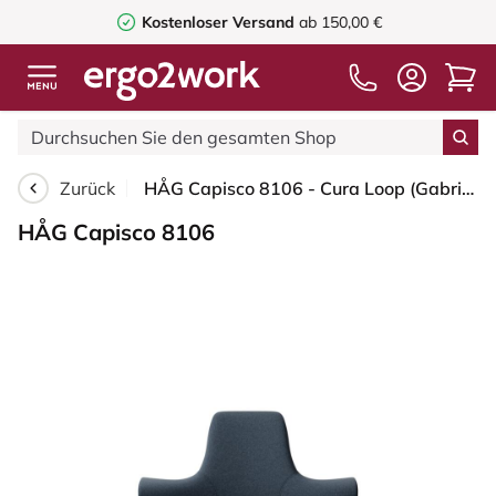
Kostenloser Versand
ab 150,00 €
Zurück
HÅG Capisco 8106 - Cura Loop (Gabriel) - Recyceltes Polyester - CLP66165 Blue - Moss Grey - 150mm (Sitzhöhe 40-55cm) - Harte Rollen für weiche Böden
HÅG Capisco 8106