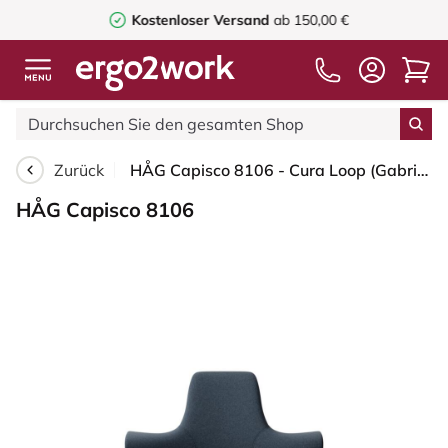
Kostenloser Versand
ab 150,00 €
Zurück
HÅG Capisco 8106 - Cura Loop (Gabriel) - Recyceltes Polyester - CLP66165 Blue - Blush Rose - 200 mm (Sitzhöhe 46-64cm) - Bodengleiter
HÅG Capisco 8106