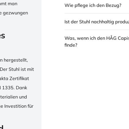
immt man
Wie pflege ich den Bezug?
hne gezwungen
Ist der Stuhl nachhaltig produz
es
Was, wenn ich den HÅG Capi
finde?
 hergestellt,
er Stuhl ist mit
ta Zertifikat
N 1335. Dank
erialien und
 Investition für
d