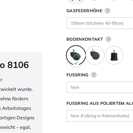
GASFEDERHÖHE
?
BODENKONTAKT
?
o 8106
FUSSRING
?
er
twickelt wurde.
lehne fördern
FUSSRING AUS POLIERTEM AL
 Arbeitstages
artigen Designs
ewicht – egal,