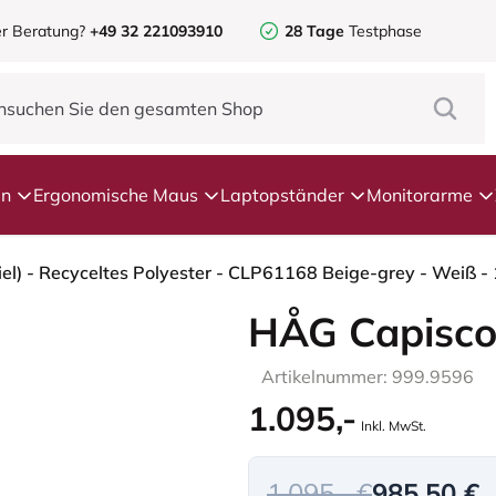
r Beratung?
+49 32 221093910
28 Tage
Testphase
en
Ergonomische Maus
Laptopständer
Monitorarme
HÅG Capisco
Artikelnummer: 999.9596
1.095,-
Inkl. MwSt.
1.095,- €
985,50 €