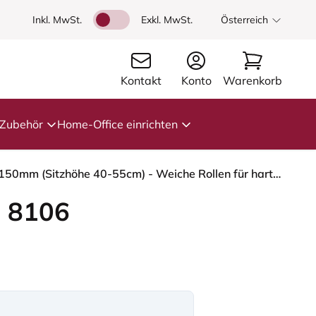
Inkl. MwSt.
Exkl. MwSt.
Österreich
Kontakt
Konto
Warenkorb
Zubehör
Home-Office einrichten
HÅG Capisco 8106 - Cura Loop (Gabriel) - Recyceltes Polyester - CLP61168 Beige-grey - Weiß - 150mm (Sitzhöhe 40-55cm) - Weiche Rollen für harte Böden
 8106