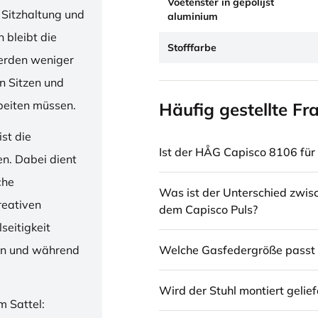
Voetenster in gepolijst
 Sitzhaltung und
aluminium
 bleibt die
Stofffarbe
erden weniger
en Sitzen und
beiten müssen.
Häufig gestellte Fr
st die
Ist der HÅG Capisco 8106 für 
en. Dabei dient
che
Was ist der Unterschied zwi
reativen
dem Capisco Puls?
seitigkeit
Welche Gasfedergröße passt 
ren und während
Wird der Stuhl montiert gelief
m Sattel: