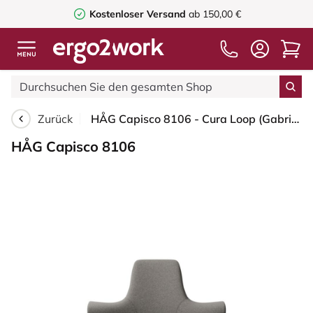
Kostenloser Versand
ab 150,00 €
Zurück
HÅG Capisco 8106 - Cura Loop (Gabriel) - Recyceltes Polyester - CLP61168 Beige-grey - Silber - 265 mm (Sitzhöhe 53-79cm) - Harte Rollen für weiche Böden
HÅG Capisco 8106