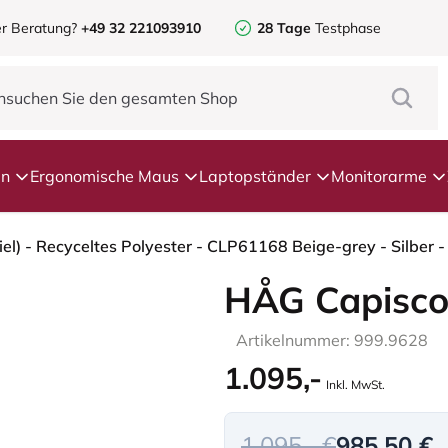
r Beratung?
+49 32 221093910
28 Tage
Testphase
en
Ergonomische Maus
Laptopständer
Monitorarme
l) - Recyceltes Polyester - CLP61168 Beige-grey - Silber 
HÅG Capisco
Artikelnummer: 999.9628
1.095,-
Inkl. MwSt.
1.095,- €
985,50 €