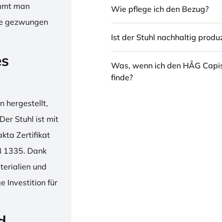
immt man
Wie pflege ich den Bezug?
hne gezwungen
Ist der Stuhl nachhaltig produz
es
Was, wenn ich den HÅG Capi
finde?
 hergestellt,
er Stuhl ist mit
ta Zertifikat
N 1335. Dank
erialien und
 Investition für
d