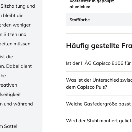
Voetenster in gepolijst
 Sitzhaltung und
aluminium
 bleibt die
Stofffarbe
erden weniger
en Sitzen und
beiten müssen.
Häufig gestellte Fr
st die
Ist der HÅG Capisco 8106 für 
en. Dabei dient
che
Was ist der Unterschied zwi
reativen
dem Capisco Puls?
seitigkeit
Welche Gasfedergröße passt 
ren und während
Wird der Stuhl montiert gelief
m Sattel: