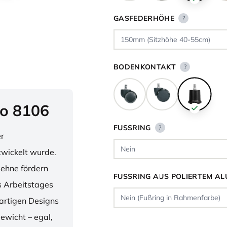
GASFEDERHÖHE
?
BODENKONTAKT
?
o 8106
FUSSRING
?
er
twickelt wurde.
lehne fördern
FUSSRING AUS POLIERTEM AL
 Arbeitstages
artigen Designs
ewicht – egal,