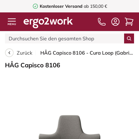
Kostenloser Versand
ab 150,00 €
Zurück
HÅG Capisco 8106 - Cura Loop (Gabriel) - Recyceltes Polyester - CLP61168 Beige-grey - Moss Grey - 200 mm (Sitzhöhe 46-64cm) - Harte Rollen für weiche Böden
HÅG Capisco 8106