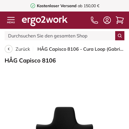
Kostenloser Versand
ab 150,00 €
Zurück
HÅG Capisco 8106 - Cura Loop (Gabriel) - Recyceltes Polyester - CLP60999 Black - Silber - 150mm (Sitzhöhe 40-55cm) - Harte Rollen für weiche Böden
HÅG Capisco 8106