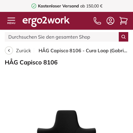
Kostenloser Versand
ab 150,00 €
Zurück
HÅG Capisco 8106 - Cura Loop (Gabriel) - Recyceltes Polyester - CLP60999 Black - Schwarz - 265 mm (Sitzhöhe 53-79cm) - Bodengleiter
HÅG Capisco 8106