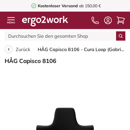
Kostenloser Versand
ab 150,00 €
Zurück
HÅG Capisco 8106 - Cura Loop (Gabriel) - Recyceltes Polyester - CLP60999 Black - Moss Grey - 200 mm (Sitzhöhe 46-64cm) - Bodengleiter
HÅG Capisco 8106