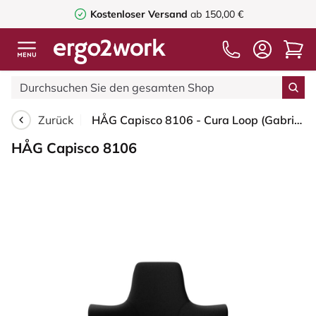
Kostenloser Versand
ab 150,00 €
Zurück
HÅG Capisco 8106 - Cura Loop (Gabriel) - Recyceltes Polyester - CLP60999 Black - Blush Rose - 150mm (Sitzhöhe 40-55cm) - Weiche Rollen für harte Böden
HÅG Capisco 8106