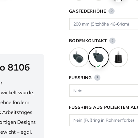
GASFEDERHÖHE
?
BODENKONTAKT
?
o 8106
FUSSRING
?
er
twickelt wurde.
lehne fördern
FUSSRING AUS POLIERTEM AL
 Arbeitstages
artigen Designs
ewicht – egal,