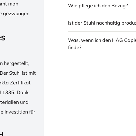
immt man
Wie pflege ich den Bezug?
hne gezwungen
Ist der Stuhl nachhaltig produz
es
Was, wenn ich den HÅG Capi
finde?
 hergestellt,
er Stuhl ist mit
ta Zertifikat
N 1335. Dank
erialien und
 Investition für
d