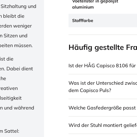
Voetenster in gepolijst
 Sitzhaltung und
aluminium
 bleibt die
Stofffarbe
erden weniger
en Sitzen und
beiten müssen.
Häufig gestellte Fr
st die
Ist der HÅG Capisco 8106 für 
en. Dabei dient
che
Was ist der Unterschied zwi
reativen
dem Capisco Puls?
seitigkeit
Welche Gasfedergröße passt 
ren und während
Wird der Stuhl montiert gelief
m Sattel: