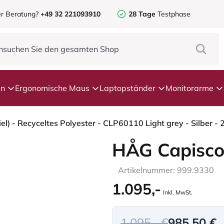
r Beratung?
+49 32 221093910
28 Tage
Testphase
en
Ergonomische Maus
Laptopständer
Monitorarme
HÅG Capisco
Artikelnummer: 999.9330
1.095,-
Inkl. MwSt.
1.095,- €
985,50 €