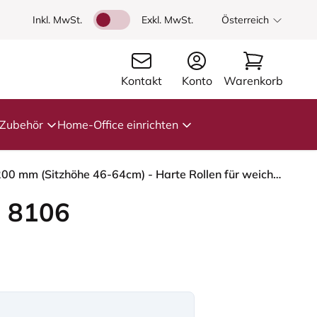
Inkl. MwSt.
Exkl. MwSt.
Österreich
Kontakt
Konto
Warenkorb
Zubehör
Home-Office einrichten
HÅG Capisco 8106 - Cura Loop (Gabriel) - Recyceltes Polyester - CLP60110 Light grey - Silber - 200 mm (Sitzhöhe 46-64cm) - Harte Rollen für weiche Böden
 8106