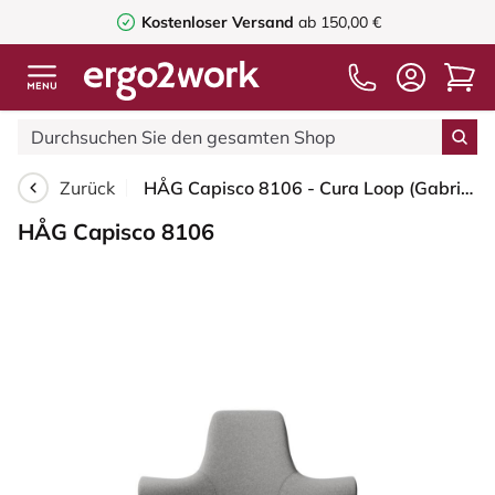
Kostenloser Versand
ab 150,00 €
Zurück
HÅG Capisco 8106 - Cura Loop (Gabriel) - Recyceltes Polyester - CLP60110 Light grey - Schwarz - 200 mm (Sitzhöhe 46-64cm) - Bodengleiter
HÅG Capisco 8106