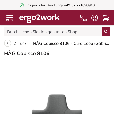
Fragen oder Beratung?
+49 32 221093910
Zurück
HÅG Capisco 8106 - Cura Loop (Gabriel) - Recyceltes Polyester - CLP60109 - Grey - Silber - 265 mm (Sitzhöhe 53-79cm) - Bodengleiter
HÅG Capisco 8106