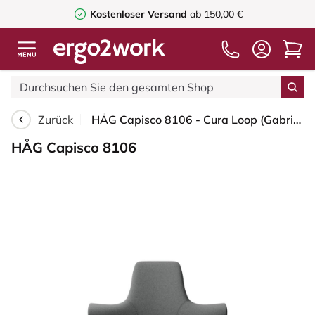
Kostenloser Versand
ab 150,00 €
Zurück
HÅG Capisco 8106 - Cura Loop (Gabriel) - Recyceltes Polyester - CLP60109 - Grey - Schwarz - 200 mm (Sitzhöhe 46-64cm) - Harte Rollen für weiche Böden
HÅG Capisco 8106