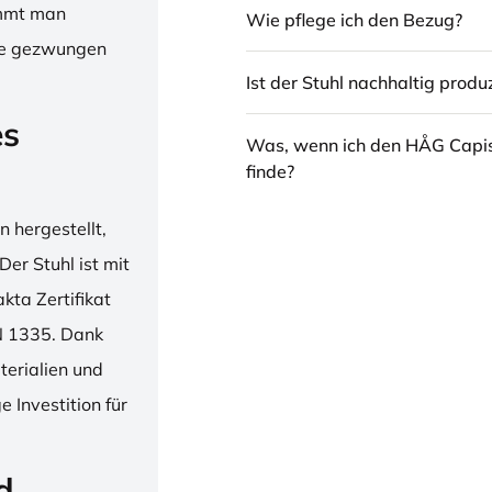
immt man
Wie pflege ich den Bezug?
hne gezwungen
Ist der Stuhl nachhaltig produz
es
Was, wenn ich den HÅG Capi
finde?
 hergestellt,
er Stuhl ist mit
ta Zertifikat
N 1335. Dank
erialien und
 Investition für
d