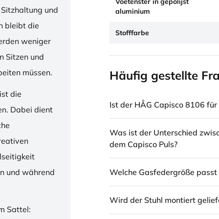
Voetenster in gepolijst
 Sitzhaltung und
aluminium
 bleibt die
Stofffarbe
erden weniger
en Sitzen und
beiten müssen.
Häufig gestellte Fr
st die
Ist der HÅG Capisco 8106 für 
en. Dabei dient
che
Was ist der Unterschied zwi
reativen
dem Capisco Puls?
seitigkeit
Welche Gasfedergröße passt 
ren und während
Wird der Stuhl montiert gelief
m Sattel: