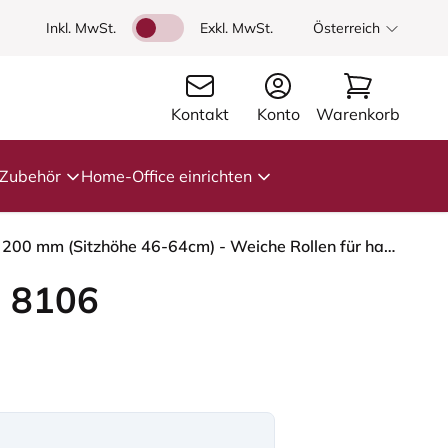
Inkl. MwSt.
Exkl. MwSt.
Österreich
Kontakt
Konto
Warenkorb
Zubehör
Home-Office einrichten
HÅG Capisco 8106 - Cura Loop (Gabriel) - Recyceltes Polyester - CLP60109 - Grey - Blush Rose - 200 mm (Sitzhöhe 46-64cm) - Weiche Rollen für harte Böden
 8106