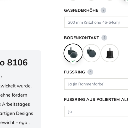
GASFEDERHÖHE
?
BODENKONTAKT
?
o 8106
FUSSRING
?
er
twickelt wurde.
lehne fördern
FUSSRING AUS POLIERTEM AL
 Arbeitstages
artigen Designs
ewicht – egal,