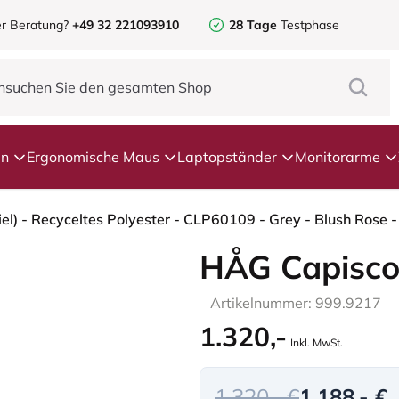
r Beratung?
+49 32 221093910
28 Tage
Testphase
en
Ergonomische Maus
Laptopständer
Monitorarme
HÅG Capisco
Artikelnummer: 999.9217
1.320,-
Inkl. MwSt.
1.320,- €
1.188,- €