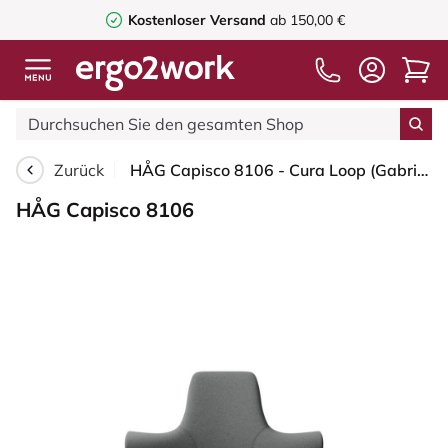
Kostenloser Versand
ab 150,00 €
Zurück
HÅG Capisco 8106 - Cura Loop (Gabriel) - Recyceltes Polyester - CLP60109 - Grey - Blush Rose - 200 mm (Sitzhöhe 46-64cm) - Bodengleiter
HÅG Capisco 8106