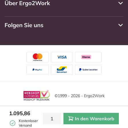
Über Ergo2Work
Folgen Sie uns
©1999 - 2026 - Ergo2Work
Haftungsausschluss
Datenschutzrichtlinie
Diese Website verwendet Cookies. Lesen Sie unsere
1.095,86
Datenschutzerklärung für weitere Informationen.
In den Warenkorb
Mehr
Allgemeine Geschäftsbedingungen
Cookie-Einstellungen
Kostenloser
erfahren?
|
Verstecken
Versand