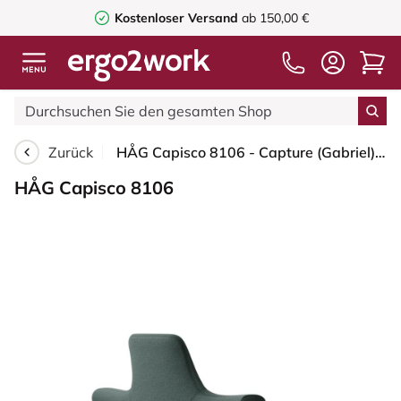
Kostenloser Versand
ab 150,00 €
Zurück
HÅG Capisco 8106 - Capture (Gabriel) - Wolle / Polyamid - CPT6601 - Blue - Silber - 265 mm (Sitzhöhe 53-79cm) - Weiche Rollen für harte Böden
HÅG Capisco 8106