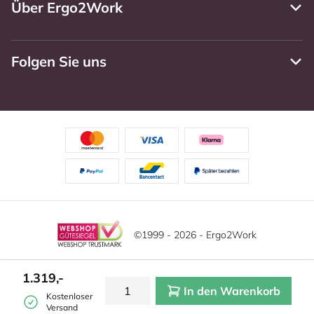
Über Ergo2Work
Folgen Sie uns
©1999 - 2026 - Ergo2Work
Haftungsausschluss
Datenschutzrichtlinie
Diese Website verwendet Cookies. Lesen Sie unsere
1.319,-
Datenschutzerklärung für weitere Informationen.
In den Warenkorb
Mehr
Allgemeine Geschäftsbedingungen
Cookie-Einstellungen
Kostenloser
erfahren?
|
Verstecken
Versand