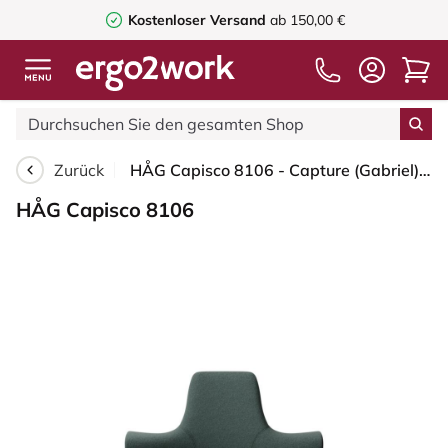
Kostenloser Versand
ab 150,00 €
Zurück
HÅG Capisco 8106 - Capture (Gabriel) - Wolle / Polyamid - CPT6601 - Blue - Blush Rose - 265 mm (Sitzhöhe 53-79cm) - Weiche Rollen für harte Böden
HÅG Capisco 8106