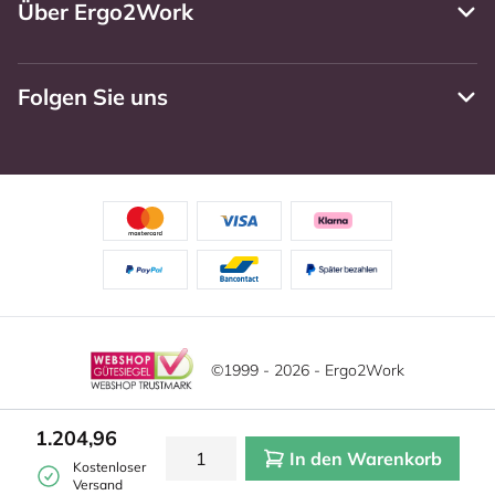
Über Ergo2Work
Folgen Sie uns
©1999 - 2026 - Ergo2Work
Haftungsausschluss
Datenschutzrichtlinie
Diese Website verwendet Cookies. Lesen Sie unsere
1.204,96
Datenschutzerklärung für weitere Informationen.
In den Warenkorb
Mehr
Allgemeine Geschäftsbedingungen
Cookie-Einstellungen
Kostenloser
erfahren?
|
Verstecken
Versand