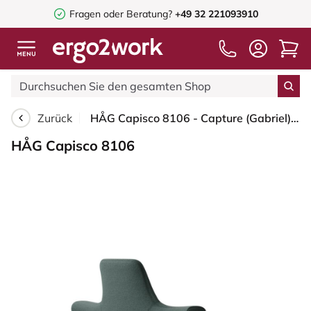
Fragen oder Beratung?
+49 32 221093910
Zurück
HÅG Capisco 8106 - Capture (Gabriel) - Wolle / Polyamid - CPT6601 - Blue - Blush Rose - 265 mm (Sitzhöhe 53-79cm) - Weiche Rollen für harte Böden
HÅG Capisco 8106