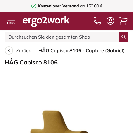
Kostenloser Versand
ab 150,00 €
Zurück
HÅG Capisco 8106 - Capture (Gabriel) - Wolle / Polyamid - CPT6401 - Ochre - Blush Rose - 150mm (Sitzhöhe 40-55cm) - Weiche Rollen für harte Böden
HÅG Capisco 8106