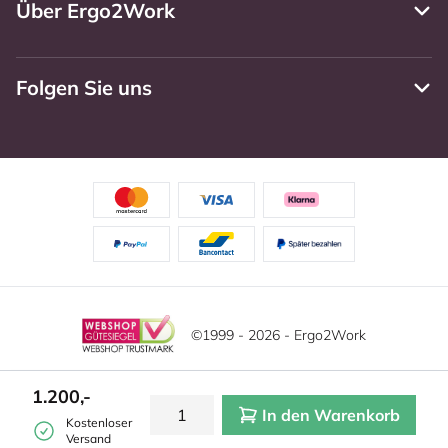
Über Ergo2Work
Folgen Sie uns
©1999 - 2026 - Ergo2Work
Haftungsausschluss
Datenschutzrichtlinie
Diese Website verwendet Cookies. Lesen Sie unsere
1.200,-
Datenschutzerklärung für weitere Informationen.
In den Warenkorb
Mehr
Allgemeine Geschäftsbedingungen
Cookie-Einstellungen
Kostenloser
erfahren?
|
Verstecken
Versand