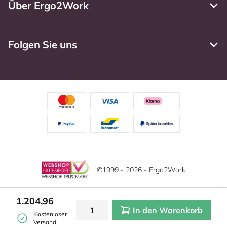
Über Ergo2Work
Folgen Sie uns
©1999 - 2026 - Ergo2Work
Haftungsausschluss
Datenschutzrichtlinie
Diese Website verwendet Cookies. Lesen Sie unsere
1.204,96
Datenschutzerklärung für weitere Informationen.
In den Warenkorb
Mehr
Allgemeine Geschäftsbedingungen
Cookie-Einstellungen
Kostenloser
erfahren?
|
Verstecken
Versand