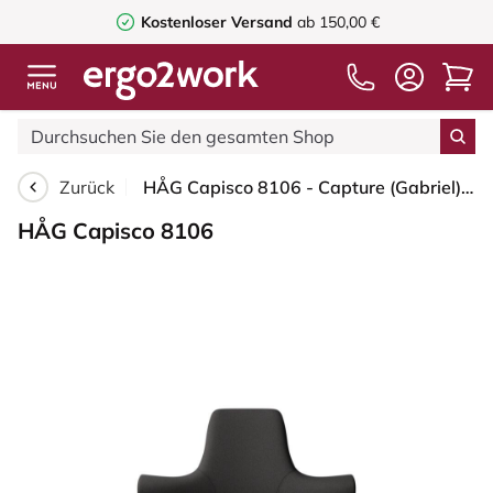
Kostenloser Versand
ab 150,00 €
Zurück
HÅG Capisco 8106 - Capture (Gabriel) - Wolle / Polyamid - CPT5501 - Charcoal - Weiß - 265 mm (Sitzhöhe 53-79cm) - Weiche Rollen für harte Böden
HÅG Capisco 8106