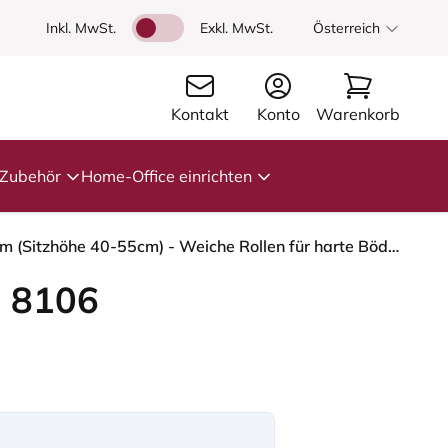
Inkl. MwSt.
Exkl. MwSt.
Österreich
Kontakt
Konto
Warenkorb
Zubehör
Home-Office einrichten
HÅG Capisco 8106 - Capture (Gabriel) - Wolle / Polyamid - CPT5103 - Light beige - Weiß - 150mm (Sitzhöhe 40-55cm) - Weiche Rollen für harte Böden
 8106