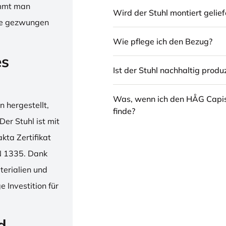
immt man
Wird der Stuhl montiert gelief
hne gezwungen
Wie pflege ich den Bezug?
es
Ist der Stuhl nachhaltig produz
Was, wenn ich den HÅG Capi
 hergestellt,
finde?
er Stuhl ist mit
ta Zertifikat
N 1335. Dank
erialien und
 Investition für
d