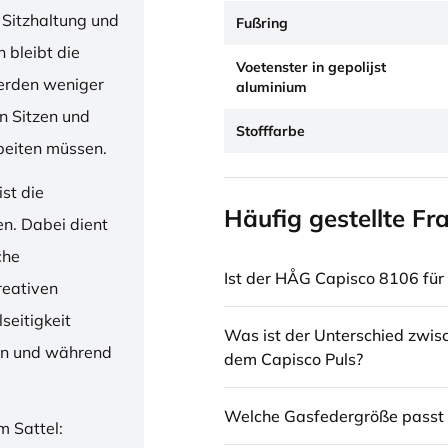
 Sitzhaltung und
Fußring
 bleibt die
Voetenster in gepolijst
erden weniger
aluminium
en Sitzen und
Stofffarbe
beiten müssen.
st die
Häufig gestellte Fr
en. Dabei dient
che
Ist der HÅG Capisco 8106 für 
reativen
seitigkeit
Was ist der Unterschied zwi
ren und während
dem Capisco Puls?
Welche Gasfedergröße passt 
m Sattel: