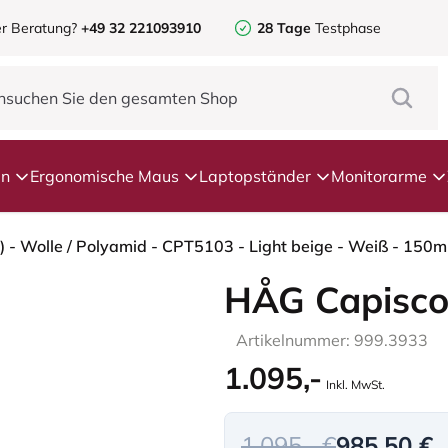
r Beratung?
+49 32 221093910
28 Tage
Testphase
en
Ergonomische Maus
Laptopständer
Monitorarme
HÅG Capisco
Artikelnummer: 999.3933
1.095,-
Inkl. MwSt.
1.095,- €
985,50 €