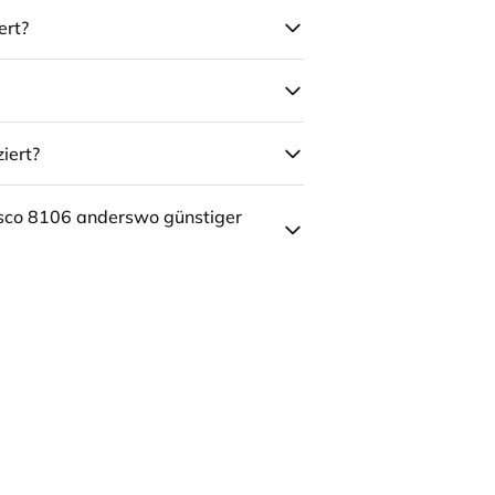
ert?
iert?
sco 8106 anderswo günstiger