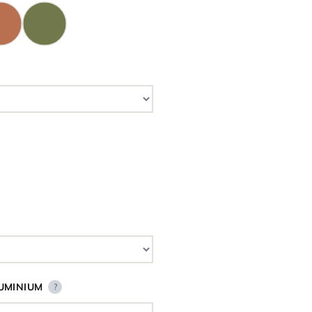
UMINIUM
?