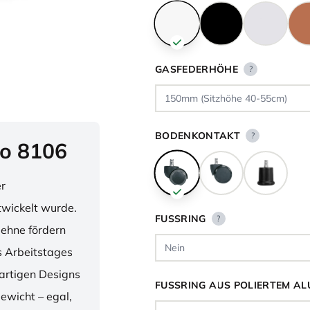
GASFEDERHÖHE
?
BODENKONTAKT
?
o 8106
er
twickelt wurde.
FUSSRING
?
lehne fördern
 Arbeitstages
artigen Designs
FUSSRING AUS POLIERTEM AL
ewicht – egal,