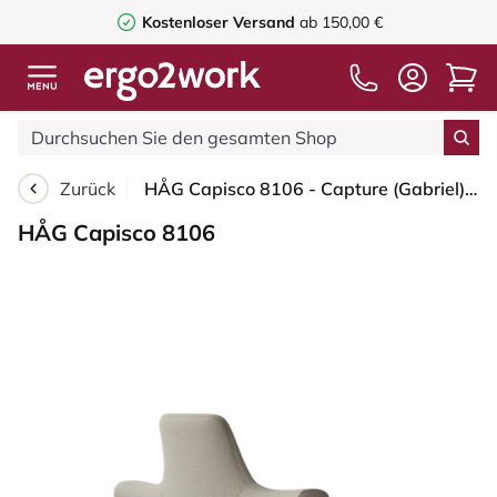
Kostenloser Versand
ab 150,00 €
Zurück
HÅG Capisco 8106 - Capture (Gabriel) - Wolle / Polyamid - CPT5103 - Light beige - Moss Grey - 265 mm (Sitzhöhe 53-79cm) - Weiche Rollen für harte Böden
HÅG Capisco 8106