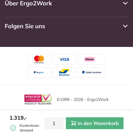
Über Ergo2Work
Folgen Sie uns
©1999 - 2026 - Ergo2Work
Haftungsausschluss
Datenschutzrichtlinie
Diese Website verwendet Cookies. Lesen Sie unsere
1.319,-
Datenschutzerklärung für weitere Informationen.
In den Warenkorb
Mehr
Allgemeine Geschäftsbedingungen
Cookie-Einstellungen
Kostenloser
erfahren?
|
Verstecken
Versand