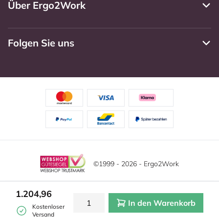
Über Ergo2Work
Folgen Sie uns
©1999 - 2026 - Ergo2Work
Haftungsausschluss
Datenschutzrichtlinie
Diese Website verwendet Cookies. Lesen Sie unsere
1.204,96
Datenschutzerklärung für weitere Informationen.
In den Warenkorb
Mehr
Allgemeine Geschäftsbedingungen
Cookie-Einstellungen
Kostenloser
erfahren?
|
Verstecken
Versand