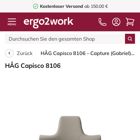
Kostenloser Versand
ab 150,00 €
Zurück
HÅG Capisco 8106 - Capture (Gabriel) - Wolle / Polyamid - CPT5103 - Light beige - Moss Grey - 265 mm (Sitzhöhe 53-79cm) - Weiche Rollen für harte Böden
HÅG Capisco 8106