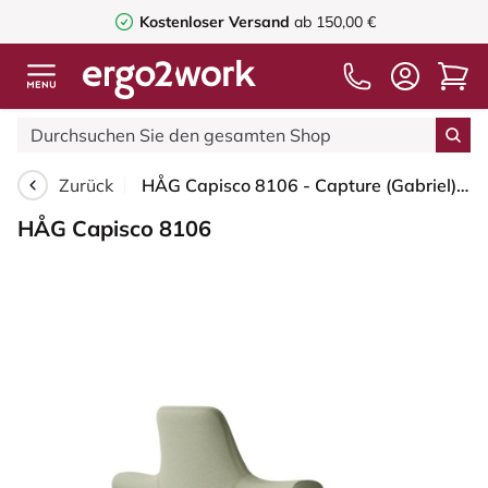
Kostenloser Versand
ab 150,00 €
Zurück
HÅG Capisco 8106 - Capture (Gabriel) - Wolle / Polyamid - CPT5101 - Green-grey - Blush Rose - 200 mm (Sitzhöhe 46-64cm) - Weiche Rollen für harte Böden
HÅG Capisco 8106