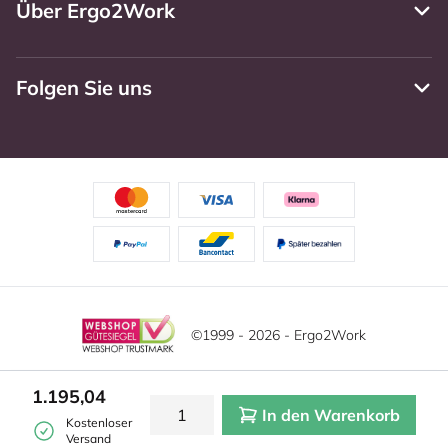
Über Ergo2Work
Folgen Sie uns
©1999 - 2026 - Ergo2Work
Haftungsausschluss
Datenschutzrichtlinie
Diese Website verwendet Cookies. Lesen Sie unsere
1.195,04
Datenschutzerklärung für weitere Informationen.
In den Warenkorb
Mehr
Allgemeine Geschäftsbedingungen
Cookie-Einstellungen
Kostenloser
erfahren?
|
Verstecken
Versand