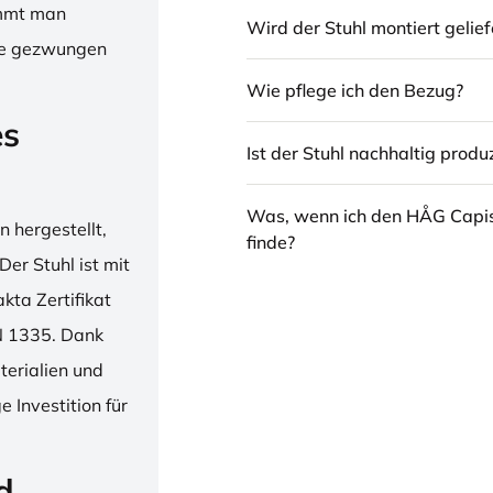
immt man
Wird der Stuhl montiert gelief
hne gezwungen
Wie pflege ich den Bezug?
es
Ist der Stuhl nachhaltig produz
Was, wenn ich den HÅG Capi
 hergestellt,
finde?
er Stuhl ist mit
ta Zertifikat
N 1335. Dank
erialien und
 Investition für
d