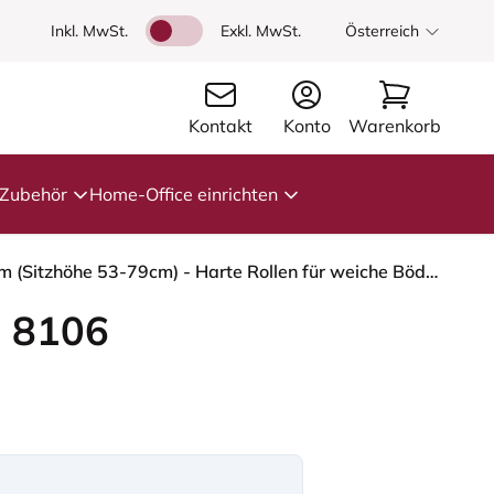
Inkl. MwSt.
Exkl. MwSt.
Österreich
Kontakt
Konto
Warenkorb
Zubehör
Home-Office einrichten
HÅG Capisco 8106 - Capture (Gabriel) - Wolle / Polyamid - CPT4601 - Dark grey - Silber - 265 mm (Sitzhöhe 53-79cm) - Harte Rollen für weiche Böden
 8106