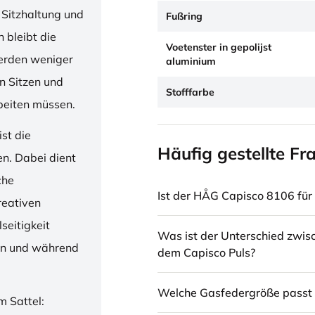
 Sitzhaltung und
Fußring
 bleibt die
Voetenster in gepolijst
erden weniger
aluminium
en Sitzen und
Stofffarbe
beiten müssen.
st die
Häufig gestellte Fr
en. Dabei dient
che
Ist der HÅG Capisco 8106 für 
reativen
seitigkeit
Was ist der Unterschied zwi
ren und während
dem Capisco Puls?
Welche Gasfedergröße passt 
m Sattel: