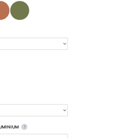
UMINIUM
?