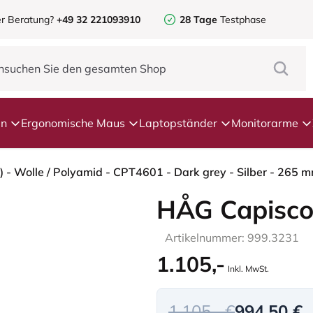
r Beratung?
+49 32 221093910
28 Tage
Testphase
en
Ergonomische Maus
Laptopständer
Monitorarme
HÅG Capisco
Artikelnummer: 999.3231
1.105,-
Inkl. MwSt.
1.105,- €
994,50 €