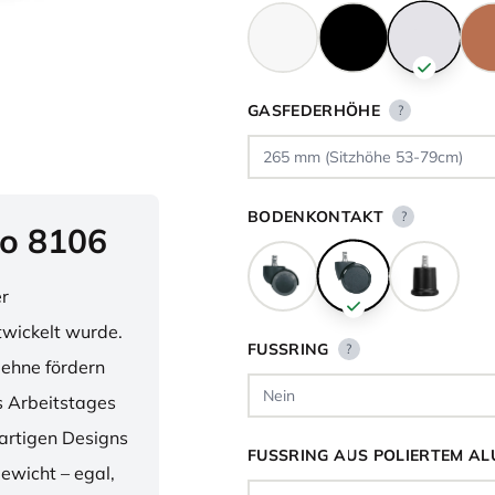
GASFEDERHÖHE
?
BODENKONTAKT
?
o 8106
er
twickelt wurde.
FUSSRING
?
lehne fördern
 Arbeitstages
artigen Designs
FUSSRING AUS POLIERTEM AL
ewicht – egal,