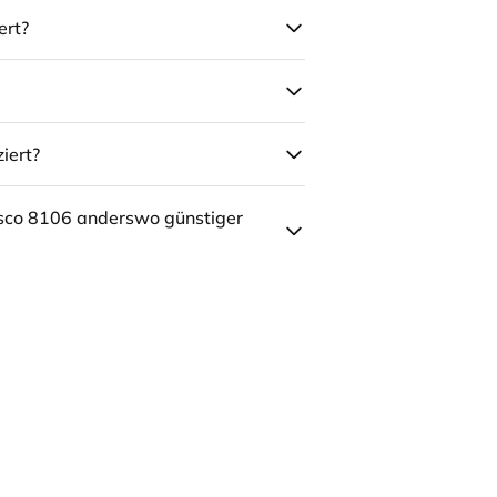
ert?
iert?
sco 8106 anderswo günstiger