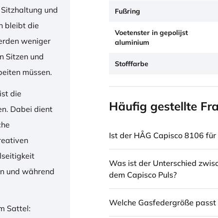
 Sitzhaltung und
Fußring
 bleibt die
Voetenster in gepolijst
erden weniger
aluminium
en Sitzen und
Stofffarbe
beiten müssen.
st die
Häufig gestellte Fr
en. Dabei dient
che
Ist der HÅG Capisco 8106 für 
reativen
seitigkeit
Was ist der Unterschied zwi
ren und während
dem Capisco Puls?
Welche Gasfedergröße passt 
m Sattel: