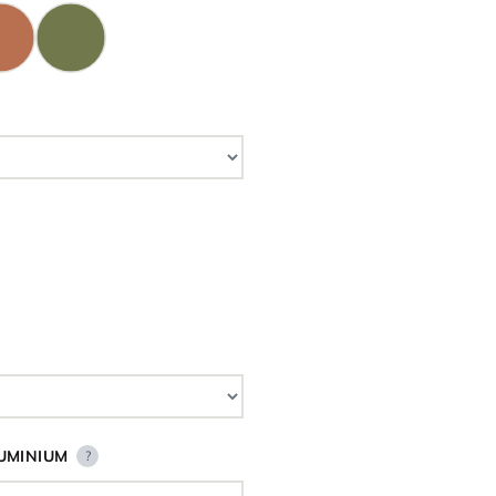
UMINIUM
?