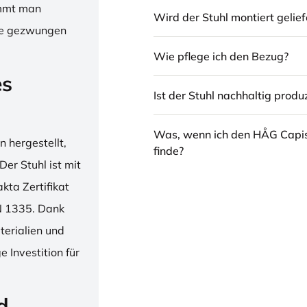
immt man
Wird der Stuhl montiert gelief
hne gezwungen
Wie pflege ich den Bezug?
es
Ist der Stuhl nachhaltig produz
Was, wenn ich den HÅG Capi
 hergestellt,
finde?
er Stuhl ist mit
ta Zertifikat
N 1335. Dank
erialien und
 Investition für
d