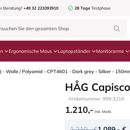
r Beratung?
+49 32 221093910
28 Tage
Testphase
en
Ergonomische Maus
Laptopständer
Monitorarme
 - Wolle / Polyamid - CPT4601 - Dark grey - Silber - 150m
HÅG Capisco
Artikelnummer: 999.3216
1.210,-
Inkl. MwSt.
1.210,- €
1.089,- €