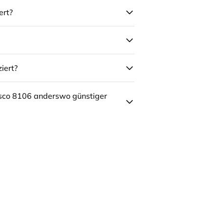
ert?
iert?
sco 8106 anderswo günstiger