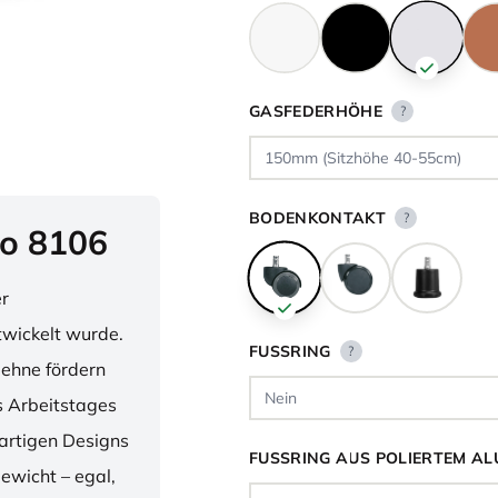
GASFEDERHÖHE
?
BODENKONTAKT
?
o 8106
er
twickelt wurde.
FUSSRING
?
lehne fördern
 Arbeitstages
artigen Designs
FUSSRING AUS POLIERTEM AL
ewicht – egal,