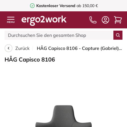
Kostenloser Versand
ab 150,00 €
Zurück
HÅG Capisco 8106 - Capture (Gabriel) - Wolle / Polyamid - CPT4601 - Dark grey - Schwarz - 265 mm (Sitzhöhe 53-79cm) - Bodengleiter
HÅG Capisco 8106