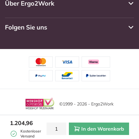
Über Ergo2Work
Folgen Sie uns
©1999 - 2026 - Ergo2Work
Haftungsausschluss
Datenschutzrichtlinie
Diese Website verwendet Cookies. Lesen Sie unsere
1.204,96
Datenschutzerklärung für weitere Informationen.
In den Warenkorb
Mehr
Allgemeine Geschäftsbedingungen
Cookie-Einstellungen
Kostenloser
erfahren?
|
Verstecken
Versand