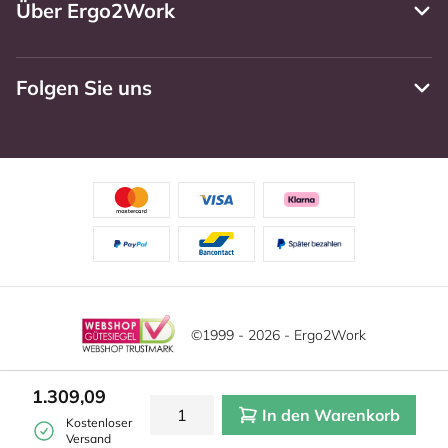
Über Ergo2Work
Folgen Sie uns
©1999 - 2026 - Ergo2Work
Haftungsausschluss
Datenschutzrichtlinie
Diese Website verwendet Cookies. Lesen Sie unsere
1.309,09
Datenschutzerklärung für weitere Informationen.
In den Warenkorb
Mehr
Allgemeine Geschäftsbedingungen
Cookie-Einstellungen
Kostenloser
erfahren?
|
Verstecken
Versand