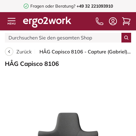
Fragen oder Beratung?
+49 32 221093910
Zurück
HÅG Capisco 8106 - Capture (Gabriel) - Wolle / Polyamid - CPT4601 - Dark grey - Schwarz - 200 mm (Sitzhöhe 46-64cm) - Weiche Rollen für harte Böden
HÅG Capisco 8106