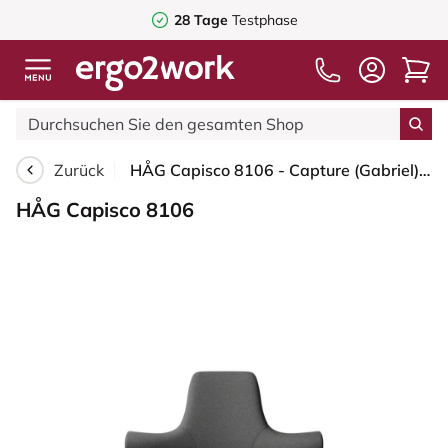
28 Tage
Testphase
Zurück
HÅG Capisco 8106 - Capture (Gabriel) - Wolle / Polyamid - CPT4601 - Dark grey - Blush Rose - 265 mm (Sitzhöhe 53-79cm) - Harte Rollen für weiche Böden
HÅG Capisco 8106