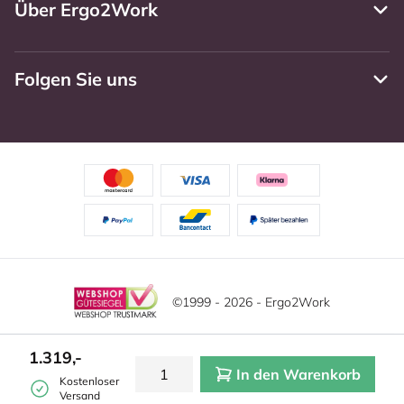
Über Ergo2Work
Folgen Sie uns
©1999 - 2026 - Ergo2Work
Haftungsausschluss
Datenschutzrichtlinie
Diese Website verwendet Cookies. Lesen Sie unsere
1.319,-
Datenschutzerklärung für weitere Informationen.
In den Warenkorb
Mehr
Allgemeine Geschäftsbedingungen
Cookie-Einstellungen
Kostenloser
erfahren?
|
Verstecken
Versand